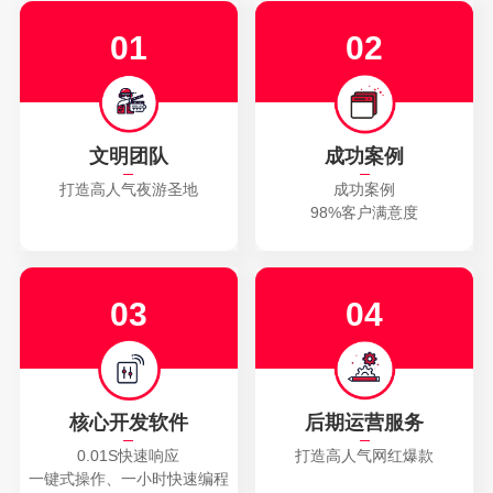
▪
同州湖大型音乐喷泉
▪
宁夏石嘴山北武当音乐喷泉
01
02
▪
同州湖大型音乐喷泉
▪
大水川国际旅游景区大型音乐喷泉
▪
青海东格尔广场音乐喷泉
▪
同州湖大型水幕电影
▪
同州湖大型音乐喷泉
▪
宁夏石嘴山北武当音乐喷泉
文明团队
成功案例
▪
同州湖大型音乐喷泉
▪
大水川国际旅游景区大型音乐喷泉
打造高人气夜游圣地
成功案例
▪
青海东格尔广场音乐喷泉
▪
同州湖大型水幕电影
98%客户满意度
03
04
核心开发软件
后期运营服务
0.01S快速响应
打造高人气网红爆款
一键式操作、一小时快速编程