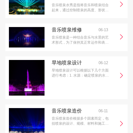
音乐喷泉水秀是指将音乐和喷泉结合
起来，通过控制喷泉的高度、形状、
颜色和灯光等，配合音乐的节奏和旋
律，创造出一种视听的艺术效果。这
种表演形式通常在公园、广场、景区
音乐喷泉维修
06-13
等公共场所进行，吸引...
音乐喷泉是一种结合音乐与水景的艺
术形式，为了保持其正常运作和表现
出最佳效果，维修和保养是非常重要
的。以下是一些常见的音乐喷泉维修
方法：
旱地喷泉设计
06-12
旱地喷泉设计可以根据以下几个方面
进行考虑：1. 水源：确定喷泉的水
源，可以选择自来水、地下水或者循
环水系统。水源的选择将直接影响到
喷泉的设计和使用成本。
音乐喷泉造价
06-11
音乐喷泉造价根据多个因素而定，包
括喷泉的设计、规模、材料和施工难
度等。一般来说，音乐喷泉的造价较